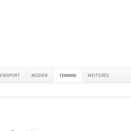
Navi
TENSPORT
MEDIEN
TERMINE
WEITERES
über
ion
ingen