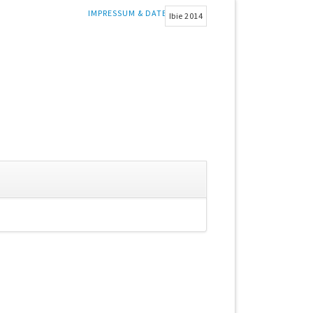
NAVIGATION
IMPRESSUM & DATENSCHUTZ
Ibie 2014
ÜBERSPRINGEN
gation
springen