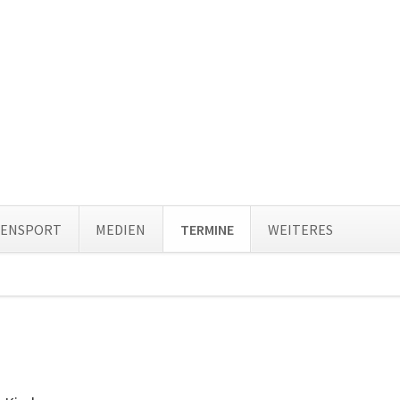
Navi
TENSPORT
MEDIEN
TERMINE
WEITERES
über
ion
ingen