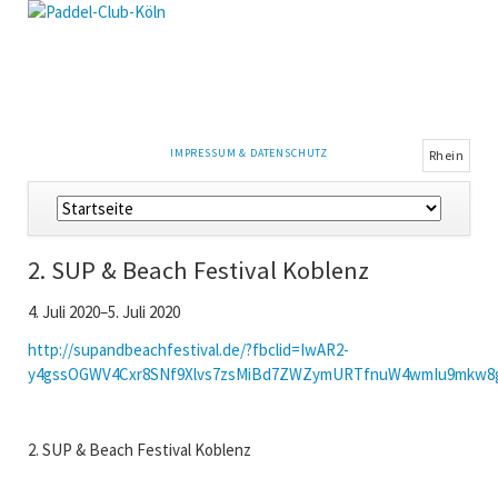
NAVIGATION
IMPRESSUM & DATENSCHUTZ
Rhein
ÜBERSPRINGEN
Navigation
überspringen
2. SUP & Beach Festival Koblenz
4. Juli 2020–5. Juli 2020
http://supandbeachfestival.de/?fbclid=IwAR2-
y4gssOGWV4Cxr8SNf9Xlvs7zsMiBd7ZWZymURTfnuW4wmIu9mkw8
2. SUP & Beach Festival Koblenz