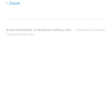
Zurück
© 2014-2026 PADDEL-CLUB-KÖLN E.V. ERSTELLT MIT:
ROCKSOLID CONTAO
THEMES & TEMPLATES