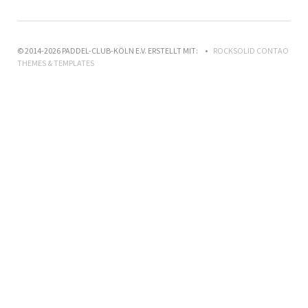
© 2014-2026 PADDEL-CLUB-KÖLN E.V. ERSTELLT MIT:
ROCKSOLID CONTAO
THEMES & TEMPLATES