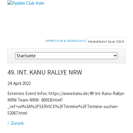
NAVIGATION
IMPRESSUM & DATENSCHUTZ
Herbstfahrt Saar 2019
ÜBERSPRINGEN
Navigation
überspringen
49. INT. KANU RALLYE NRW
24. April 2022
Externes Event Infos: https://www.kanu.de/49-Int-Kanu-Rallye-
NRW-Team-NRW--80018.html?
_ref=url%3A%2FSERVICE%2FTermine%2FTermine-suchen-
52067.html
Zurück