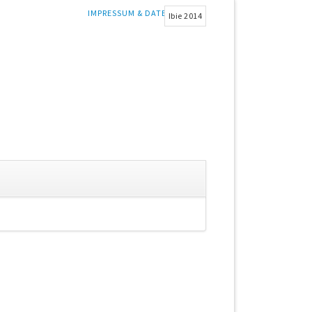
NAVIGATION
IMPRESSUM & DATENSCHUTZ
Ibie 2014
ÜBERSPRINGEN
gation
springen