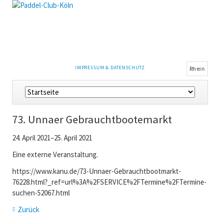
NAVIGATION
IMPRESSUM & DATENSCHUTZ
Rhein
ÜBERSPRINGEN
Navigation
überspringen
73. Unnaer Gebrauchtbootemarkt
24. April 2021–25. April 2021
Eine externe Veranstaltung.
https://www.kanu.de/73-Unnaer-Gebrauchtbootmarkt-
76228.html?_ref=url%3A%2FSERVICE%2FTermine%2FTermine-
suchen-52067.html
Zurück