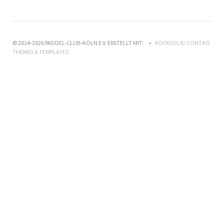
© 2014-2026 PADDEL-CLUB-KÖLN E.V. ERSTELLT MIT:
ROCKSOLID CONTAO
THEMES & TEMPLATES