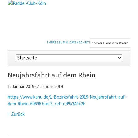
NAVIGATION
IMPRESSUM & DATENSCHUTZ
Kölner Dom am Rhein
ÜBERSPRINGEN
Navigation
überspringen
Neujahrsfahrt auf dem Rhein
1. Januar 2019–2. Januar 2019
https://www.kanu.de/1-Bezirksfahrt-2019-Neujahrsfahrt-auf-
dem-Rhein-69696.html?_ref=url%3A%2F
Zurück