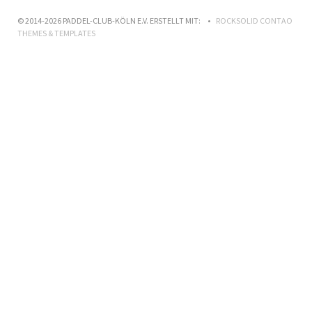
© 2014-2026 PADDEL-CLUB-KÖLN E.V. ERSTELLT MIT:
ROCKSOLID CONTAO
THEMES & TEMPLATES