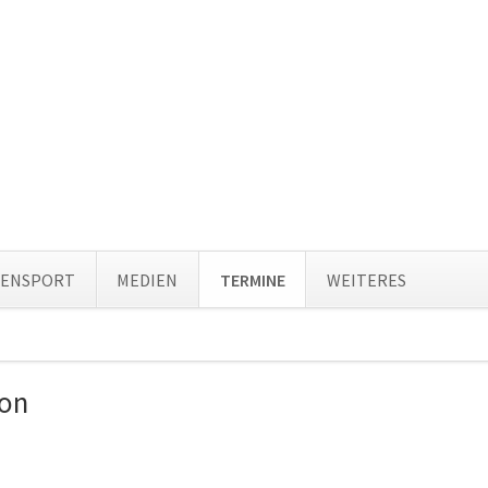
Navi
TENSPORT
MEDIEN
TERMINE
WEITERES
über
ion
ingen
hon