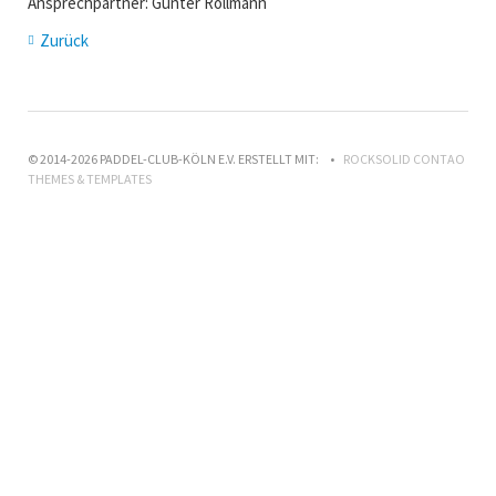
Ansprechpartner: Günter Rollmann
Zurück
© 2014-2026 PADDEL-CLUB-KÖLN E.V. ERSTELLT MIT:
ROCKSOLID CONTAO
THEMES & TEMPLATES