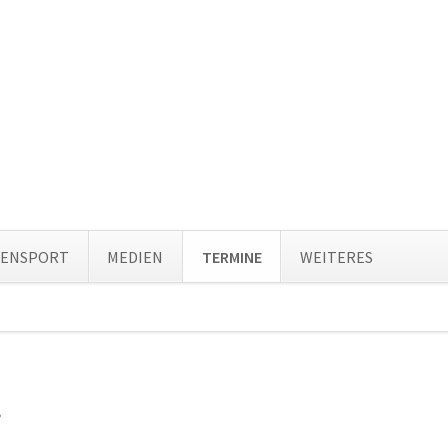
Navi
TENSPORT
MEDIEN
TERMINE
WEITERES
über
ion
ingen
8