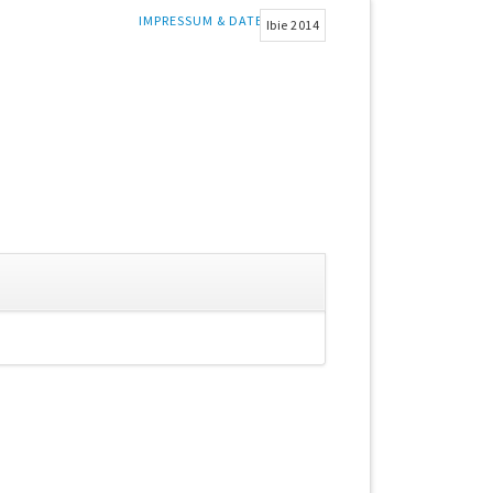
NAVIGATION
IMPRESSUM & DATENSCHUTZ
Ibie 2014
ÜBERSPRINGEN
gation
springen