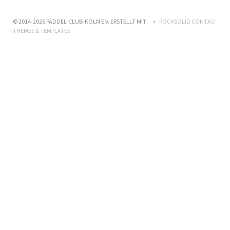
© 2014-2026 PADDEL-CLUB-KÖLN E.V. ERSTELLT MIT:
ROCKSOLID CONTAO
THEMES & TEMPLATES