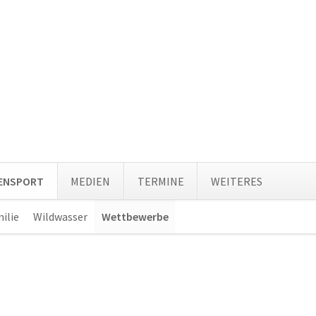
Navi
TENSPORT
MEDIEN
TERMINE
WEITERES
über
ilie
Wildwasser
Wettbewerbe
Navigation
überspringen