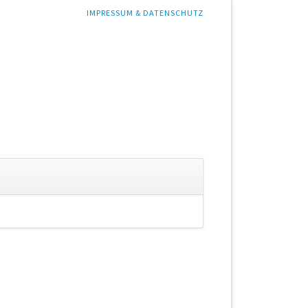
NAVIGATION
IMPRESSUM & DATENSCHUTZ
ÜBERSPRINGEN
gation
springen