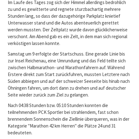
Im Laufe des Tages zog sich der Himmel allerdings bedrohlich
zu und es gewitterte und regnete sturzbachartig mehrere
Stunden lang, so dass der dazugehörige Parkplatz knietief
Unterwasser stand und die Autos abenteuerlich gerettet
werden mussten. Der Zeltplatz wurde davon glücklicherweise
verschont. Am Abend gab es ein Zelt, in dem man sich regional
verköstigen lassen konnte.
Samstag um 9 erfolgte der Startschuss. Eine gerade Linie bis
zur Insel Reichenau, eine Umrundung und das Feld teilte sich
zwischen Halbmarathon- und Marathonfahrern auf. Während
Erstere direkt zum Start zurückfuhren, mussten Letztere nach
Süden abbiegen und auf der schweizer Seeseite bis hinab nach
Öhningen fahren, um dort dann zu drehen und auf deutscher
Seite wieder zurück zum Ziel zu gelangen.
Nach 04:38 Stunden bzw. 05:10 Stunden konnten die
teilnehmenden PCK Sportler bei strahlendem, fast schon
brennendem Sonnenschein die Ziellinie überqueren, was in der
Kategorie "Marathon 42 km Herren" die Plätze 24 und 31
bedeuteten.