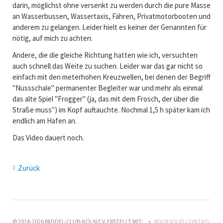
darin, möglichst ohne versenkt zu werden durch die pure Masse
an Wasserbussen, Wassertaxis, Fähren, Privatmotorbooten und
anderem zu gelangen. Leider hielt es keiner der Genannten für
nötig, auf mich zu achten.
Andere, die die gleiche Richtung hatten wie ich, versuchten
auch schnell das Weite zu suchen. Leider war das gar nicht so
einfach mit den meterhohen Kreuzwellen, bei denen der Begriff
"Nussschale" permanenter Begleiter war und mehr als einmal
das alte Spiel "Frogger" (ja, das mit dem Frosch, der über die
Straße muss") im Kopf auftauchte. Nochmal 1,5 h später kam ich
endlich am Hafen an.
Das Video dauert noch.
Zurück
© 2014-2026 PADDEL-CLUB-KÖLN E.V. ERSTELLT MIT:
ROCKSOLID CONTAO