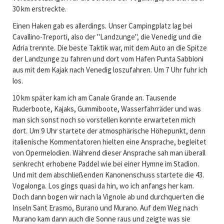
30 km erstreckte.
Einen Haken gab es allerdings. Unser Campingplatz lag bei
Cavallino-Treporti, also der "Landzunge", die Venedig und die
Adria trennte. Die beste Taktik war, mit dem Auto an die Spitze
der Landzunge zu fahren und dort vom Hafen Punta Sabbioni
aus mit dem Kajak nach Venedig loszufahren. Um 7 Uhr fuhr ich
los.
10 km später kam ich am Canale Grande an. Tausende
Ruderboote, Kajaks, Gummiboote, Wasserfahrräder und was
man sich sonst noch so vorstellen konnte erwarteten mich
dort. Um 9 Uhr startete der atmosphärische Höhepunkt, denn
italienische Kommentatoren hielten eine Ansprache, begleitet
von Opermelodien. Während dieser Ansprache sah man überall
senkrecht erhobene Paddel wie bei einer Hymne im Stadion.
Und mit dem abschließenden Kanonenschuss startete die 43.
Vogalonga. Los gings quasi da hin, wo ich anfangs her kam.
Doch dann bogen wir nach la Vignole ab und durchquerten die
Inseln Sant Erasmo, Burano und Murano. Auf dem Weg nach
Murano kam dann auch die Sonne raus und zeigte was sie