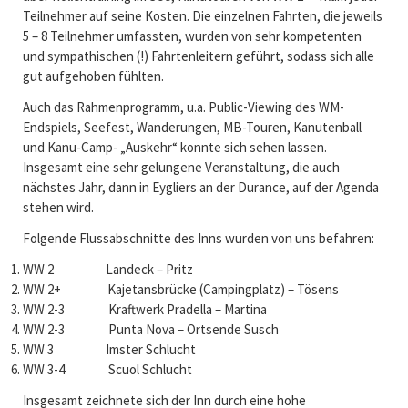
Teilnehmer auf seine Kosten. Die einzelnen Fahrten, die jeweils
5 – 8 Teilnehmer umfassten, wurden von sehr kompetenten
und sympathischen (!) Fahrtenleitern geführt, sodass sich alle
gut aufgehoben fühlten.
Auch das Rahmenprogramm, u.a. Public-Viewing des WM-
Endspiels, Seefest, Wanderungen, MB-Touren, Kanutenball
und Kanu-Camp- „Auskehr“ konnte sich sehen lassen.
Insgesamt eine sehr gelungene Veranstaltung, die auch
nächstes Jahr, dann in Eygliers an der Durance, auf der Agenda
stehen wird.
Folgende Flussabschnitte des Inns wurden von uns befahren:
WW 2 Landeck – Pritz
WW 2+ Kajetansbrücke (Campingplatz) – Tösens
WW 2-3 Kraftwerk Pradella – Martina
WW 2-3 Punta Nova – Ortsende Susch
WW 3 Imster Schlucht
WW 3-4 Scuol Schlucht
Insgesamt zeichnete sich der Inn durch eine hohe