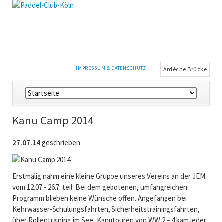
NAVIGATION
IMPRESSUM & DATENSCHUTZ
Ardèche Brücke
ÜBERSPRINGEN
Navigation
überspringen
Kanu Camp 2014
27.07.14
geschrieben
Erstmalig nahm eine kleine Gruppe unseres Vereins an der JEM
vom 12.07.- 26.7. teil. Bei dem gebotenen, umfangreichen
Programm blieben keine Wünsche offen. Angefangen bei
Kehrwasser-Schulungsfahrten, Sicherheitstrainingsfahrten,
über Rollentraining im See, Kanutouren von WW 2 – 4 kam jeder