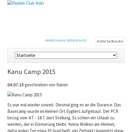
NAVIGATION
IMPRESSUM & DATENSCHUTZ
Ardèche Brücke
ÜBERSPRINGEN
Navigation
überspringen
Kanu Camp 2015
04.07.15
geschrieben von Rainer
Es war mal wieder soweit. Diesmal ging es an die Durance. Das
Basecamp wurde im kleinen Ort Eygliers aufgebaut. Der PCK
bezog vom 4.7. - 18.7. dort Stellung. Es schien ein Urlaub zu
werden, der in Erinnerung bleibt. Keine Wolken am Himmel,
dafür jeden Tag etwa 35 Grad heiß, ein Zeltplatz komplett ohne