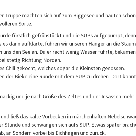
rer Truppe machten sich auf zum Biggesee und bauten schon 
olleren Sorte.
rde fürstlich gefrühstückt und die SUPs aufgepumpt, denn 
s es dann aufklarte, fuhren wir unseren Hänger an die Stau
 uns den See an. Da er recht wenig Wasser führte, bekamen
bei stetig Richtung Norden.
s Chili gekocht, welches sogar die Kleinsten genossen.
ken der Bieke eine Runde mit dem SUP zu drehen. Dort konn
knackig und je nach Größe des Zeltes und der Insassen mehr
 und ließ das kalte Vorbecken in märchenhaften Nebelschwa
er Stunde und schwangen sich aufs SUP. Etwas später brach
ab, an Sondern vorbei bis Eichhagen und zurück.