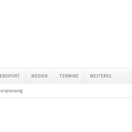
Navi
TENSPORT
MEDIEN
TERMINE
WEITERES
über
tenplanung
Navigation
überspringen