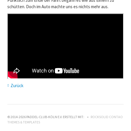
Pünktlich zum Ende der Fahrt begann es wie aus Eimern zu
schütten. Doch im Auto machte uns es nichts mehr aus.
Zurück
© 2014-2026 PADDEL-CLUB-KÖLN E.V. ERSTELLT MIT:
ROCKSOLID CONTAO
THEMES & TEMPLATES