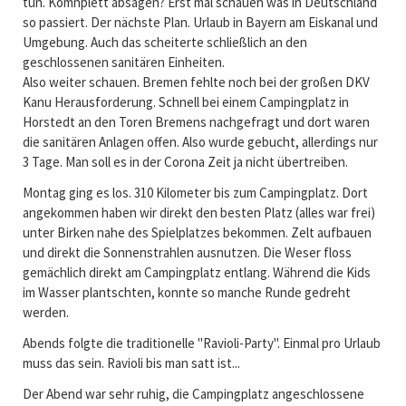
tun. Komnplett absagen? Erst mal schauen was in Deutschland
so passiert. Der nächste Plan. Urlaub in Bayern am Eiskanal und
Umgebung. Auch das scheiterte schließlich an den
geschlossenen sanitären Einheiten.
Also weiter schauen. Bremen fehlte noch bei der großen DKV
Kanu Herausforderung. Schnell bei einem Campingplatz in
Horstedt an den Toren Bremens nachgefragt und dort waren
die sanitären Anlagen offen. Also wurde gebucht, allerdings nur
3 Tage. Man soll es in der Corona Zeit ja nicht übertreiben.
Montag ging es los. 310 Kilometer bis zum Campingplatz. Dort
angekommen haben wir direkt den besten Platz (alles war frei)
unter Birken nahe des Spielplatzes bekommen. Zelt aufbauen
und direkt die Sonnenstrahlen ausnutzen. Die Weser floss
gemächlich direkt am Campingplatz entlang. Während die Kids
im Wasser plantschten, konnte so manche Runde gedreht
werden.
Abends folgte die traditionelle "Ravioli-Party". Einmal pro Urlaub
muss das sein. Ravioli bis man satt ist...
Der Abend war sehr ruhig, die Campingplatz angeschlossene