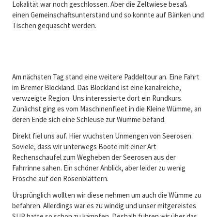
Lokalität war noch geschlossen. Aber die Zeltwiese besaß
einen Gemeinschaftsunterstand und so konnte auf Bänken und
Tischen gequascht werden.
Am nächsten Tag stand eine weitere Paddeltour an. Eine Fahrt
im Bremer Blockland. Das Blockland ist eine kanalreiche,
verwzeigte Region. Uns interessierte dort ein Rundkurs.
Zunächst ging es vom Maschinenfleet in die Kleine Wümme, an
deren Ende sich eine Schleuse zur Wümme befand.
Direkt fiel uns auf. Hier wuchsten Unmengen von Seerosen.
Soviele, dass wir unterwegs Boote mit einer Art
Rechenschaufel zum Wegheben der Seerosen aus der
Fahrrinne sahen. Ein schöner Anblick, aber leider zu wenig
Frösche auf den Rosenblättern.
Ursprünglich wollten wir diese nehmen um auch die Wümme zu
befahren. Allerdings war es zu windig und unser mitgereistes
SUP hatte so schon zu kämpfen. Deshalb fuhren wir über das