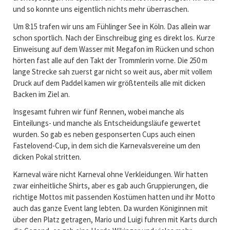
und so konnte uns eigentlich nichts mehr überraschen.
Um 8:15 trafen wir uns am Fühlinger See in Köln. Das allein war
schon sportlich. Nach der Einschreibug ging es direkt los. Kurze
Einweisung auf dem Wasser mit Megafon im Rücken und schon
hörten fast alle auf den Takt der Trommlerin vorne. Die 250 m
lange Strecke sah zuerst gar nicht so weit aus, aber mit vollem
Druck auf dem Paddel kamen wir größtenteils alle mit dicken
Backen im Ziel an.
Insgesamt fuhren wir fünf Rennen, wobei manche als
Einteilungs- und manche als Entscheidungsläufe gewertet
wurden. So gab es neben gesponserten Cups auch einen
Fastelovend-Cup, in dem sich die Karnevalsvereine um den
dicken Pokal stritten.
Karneval wäre nicht Karneval ohne Verkleidungen. Wir hatten
zwar einheitliche Shirts, aber es gab auch Gruppierungen, die
richtige Mottos mit passenden Kostümen hatten und ihr Motto
auch das ganze Event lang lebten. Da wurden Königinnen mit
über den Platz getragen, Mario und Luigi fuhren mit Karts durch