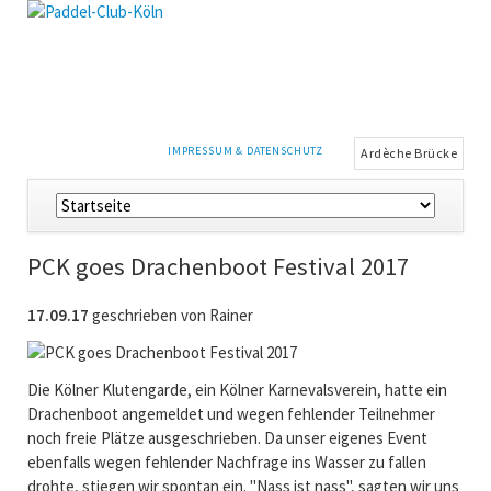
NAVIGATION
IMPRESSUM & DATENSCHUTZ
Ardèche Brücke
ÜBERSPRINGEN
Navigation
überspringen
PCK goes Drachenboot Festival 2017
17.09.17
geschrieben von Rainer
Die Kölner Klutengarde, ein Kölner Karnevalsverein, hatte ein
Drachenboot angemeldet und wegen fehlender Teilnehmer
noch freie Plätze ausgeschrieben. Da unser eigenes Event
ebenfalls wegen fehlender Nachfrage ins Wasser zu fallen
drohte, stiegen wir spontan ein. "Nass ist nass", sagten wir uns