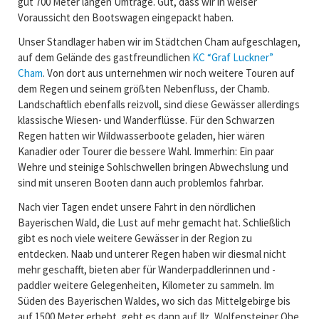
gut 700 Meter langen Umtrage. Gut, dass wir in weiser
Voraussicht den Bootswagen eingepackt haben.
Unser Standlager haben wir im Städtchen Cham aufgeschlagen,
auf dem Gelände des gastfreundlichen
KC “Graf Luckner”
Cham
. Von dort aus unternehmen wir noch weitere Touren auf
dem Regen und seinem größten Nebenfluss, der Chamb.
Landschaftlich ebenfalls reizvoll, sind diese Gewässer allerdings
klassische Wiesen- und Wanderflüsse. Für den Schwarzen
Regen hatten wir Wildwasserboote geladen, hier wären
Kanadier oder Tourer die bessere Wahl. Immerhin: Ein paar
Wehre und steinige Sohlschwellen bringen Abwechslung und
sind mit unseren Booten dann auch problemlos fahrbar.
Nach vier Tagen endet unsere Fahrt in den nördlichen
Bayerischen Wald, die Lust auf mehr gemacht hat. Schließlich
gibt es noch viele weitere Gewässer in der Region zu
entdecken. Naab und unterer Regen haben wir diesmal nicht
mehr geschafft, bieten aber für Wanderpaddlerinnen und -
paddler weitere Gelegenheiten, Kilometer zu sammeln. Im
Süden des Bayerischen Waldes, wo sich das Mittelgebirge bis
auf 1500 Meter erhebt, geht es dann auf Ilz, Wolfensteiner Ohe