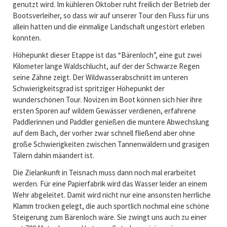
genutzt wird. Im kühleren Oktober ruht freilich der Betrieb der
Bootsverleiher, so dass wir auf unserer Tour den Fluss für uns
allein hatten und die einmalige Landschaft ungestört erleben
konnten.
Höhepunkt dieser Etappe ist das “Bärenloch”, eine gut zwei
Kilometer lange Waldschlucht, auf der der Schwarze Regen
seine Zähne zeigt. Der Wildwasserabschnitt im unteren
Schwierigkeitsgrad ist spritziger Höhepunkt der
wunderschönen Tour. Novizen im Boot können sich hier ihre
ersten Sporen auf wildem Gewässer verdienen, erfahrene
Paddlerinnen und Paddler genießen die muntere Abwechslung
auf dem Bach, der vorher zwar schnell fließend aber ohne
große Schwierigkeiten zwischen Tannenwäldern und grasigen
Tälern dahin mäandert ist.
Die Zielankunft in Teisnach muss dann noch mal erarbeitet
werden. Für eine Papierfabrik wird das Wasser leider an einem
Wehr abgeleitet. Damit wird nicht nur eine ansonsten herrliche
Klamm trocken gelegt, die auch sportlich nochmal eine schöne
Steigerung zum Bärenloch wäre. Sie zwingt uns auch zu einer