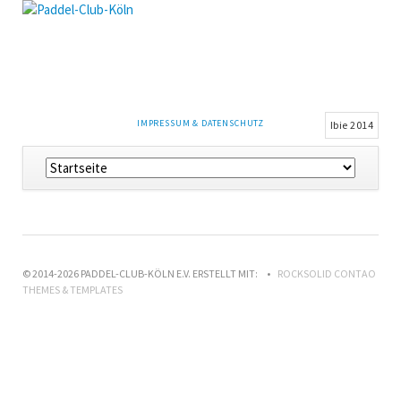
NAVIGATION
IMPRESSUM & DATENSCHUTZ
Ibie 2014
ÜBERSPRINGEN
Navigation
überspringen
© 2014-2026 PADDEL-CLUB-KÖLN E.V. ERSTELLT MIT:
ROCKSOLID CONTAO
THEMES & TEMPLATES