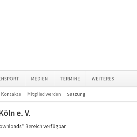
Navi
ENSPORT
MEDIEN
TERMINE
WEITERES
über
Kontakte
Mitglied werden
Satzung
Navigation
überspringen
öln e. V.
Downloads" Bereich verfügbar.