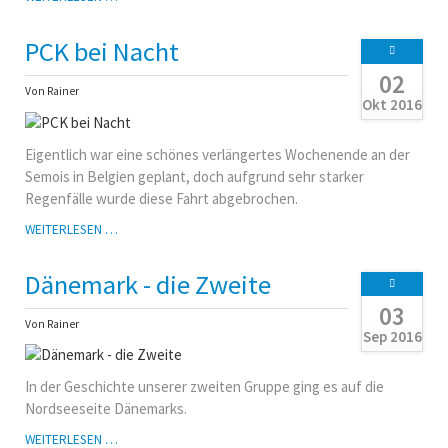
UND
LUTHER:
PCK bei Nacht
DIE
PCK-
02
HERBSTFAHRT
Von Rainer
Okt 2016
2016
Eigentlich war eine schönes verlängertes Wochenende an der
Semois in Belgien geplant, doch aufgrund sehr starker
Regenfälle wurde diese Fahrt abgebrochen.
PCK
WEITERLESEN …
BEI
NACHT
Dänemark - die Zweite
03
Von Rainer
Sep 2016
In der Geschichte unserer zweiten Gruppe ging es auf die
Nordseeseite Dänemarks.
DÄNEMARK
WEITERLESEN …